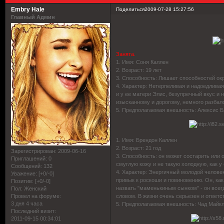
Embry Hale
Поделиться
2009-07-28 15:27:56
Главный Админ
Занята.
1. Имя: Соня Каллен
2. Возраст: 19 лет
3. Способность: Лишает способностей о
4. Характер: Нетерпеливая и надоедливая,
и у ее матери Элис, безупречный вкус и 
изысканному и дорогому, немного разбал
5. Предполагаемая внешность: Алексис 
1. Имя: Брендон Каллен
2. Возраст: 21 год
Зарегистрирован
: 2009-06-16
3. Способность: он может состарить или
Приглашений:
0
смуглую кожу и не такую холодную, как у
Сообщений:
132
4. Характер: Энергичный молодой человек
Уважение:
[+0/-0]
привык к роскоши и повиновению. Он, как
Позитив:
[+0/-0]
назвать "маменькиным сынком" - он всегд
Пол:
Женский
словом. В жизни очень серьезен и ответс
Провел на форуме:
3 дня 4 часа
5. Предполагаемая внешность: Чад Майк
Последний визит:
2011-09-15 00:34:01