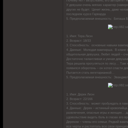
Почему нет? Безусловно, его авторитет 
У девушки очень мягких характер (наверно
других не будет. Ценит жизнь, даже чел
последнем курсе Гарварда
5. Предполагаемая внешность: Бипаша 
1. Имя: Тера Лиэн
2. Возраст: 18/33
3. Способность: основные навыки вампи
4. Данные: Молодая вампирша. В клане с
общительная девушка. Любит людей – счи
Достаточно талантливая и умная девушк
Тера решила прогуляться по лесу… Там н
появился оборотень – он хотел спасти 
Пытается стать вегетарианкой…
5. Предполагаемая внешность: Эвандже
1. Имя: Дерек Лиэн
2. Возраст: 22/166
3. Способность: может пробуждать в па
4. Данные: Дерек – истинный кровопийца.
развлечения, опасные игры и женщин… да
удовольствие видеть боль в глазах его в
Дереком – члены его семьи. Редкий вамп
все черты и растоптать все свои принцип