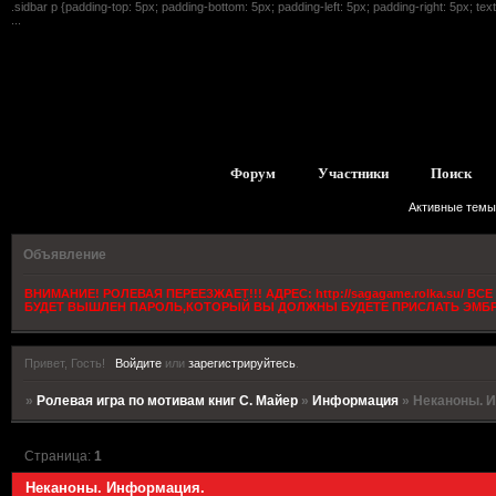
.sidbar p {padding-top: 5px; padding-bottom: 5px; padding-left: 5px; padding-right: 5px; text
...
Форум
Участники
Поиск
Активные темы
Объявление
ВНИМАНИЕ! РОЛЕВАЯ ПЕРЕЕЗЖАЕТ!!! АДРЕС: http://sagagame.rolka.su/
БУДЕТ ВЫШЛЕН ПАРОЛЬ,КОТОРЫЙ ВЫ ДОЛЖНЫ БУДЕТЕ ПРИСЛАТЬ ЭМБРИ
Привет, Гость!
Войдите
или
зарегистрируйтесь
.
»
Ролевая игра по мотивам книг С. Майер
»
Информация
»
Неканоны. 
Страница:
1
Неканоны. Информация.