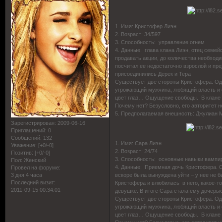
1. Имя: Кристофер Лиэн
2. Возраст: 34/597
3. Способность: управление огнем
4. Данные: глава клана Лиэн, отец семейс
продавать акции, до количества необходи
посчитал ее недостаточно взрослой и пре
присоединились Дерек и Тера
Существует две стороны Кристофера. Одн
угрожающий мужчина, любящий власть и с
цвет глаз… Ощущение свободы. В клане ег
Почему нет? Безусловно, его авторитет 
5. Предполагаемая внешность: Джулиан
Зарегистрирован
: 2009-06-16
Приглашений:
0
Сообщений:
132
1. Имя: Сара Лиэн
Уважение:
[+0/-0]
2. Возраст: 24/74
Позитив:
[+0/-0]
3. Способность: основные навыки вампи
Пол:
Женский
4. Данные: Приемная дочь Кристофера. С
Провел на форуме:
3 дня 4 часа
вскоре была вынуждена уйти – у нее не б
Последний визит:
Кристофера и влюбилась в него, какое-то
2011-09-15 00:34:01
девушке. В итоге Сара стала ему дочерью,
Существует две стороны Кристофера. Одн
угрожающий мужчина, любящий власть и с
цвет глаз… Ощущение свободы. В клане ег