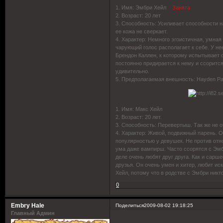
1. Имя: Эмбри Хейл
Занята
2. Возраст: 20 лет
3. Способность: Усиливает способности 
ее кожа не сверкает.
4. Характер: Немного эгоистичная, умная
чарующий голос располагает к себе. У не
Брендон Каллен, к которому испытывает 
постоянно придирается к нему и ссорится.
удивительно.
5. Предполагаемая внешность: Hayden Pan
1. Имя: Макс Хейл
2. Возраст: 20 лет.
3. Способность: Перевертыш. Так же не 
4. Характер: Живой, подвижный парень. 
популярностью у девушек. Не против отно
ума даже вампирш. Часто ссорятся с Эм
деле очень любят друг друга. Как и сарш
друзья. Он очень умен и хитер, любит ис
Хейл, потому что в родстве с Эмбри никт
0
Embry Hale
Поделиться
2009-08-02 19:18:25
Главный Админ