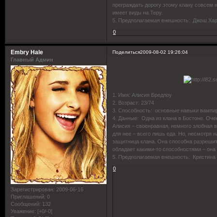
преграждать дорогу этому клану совсем 
имеет виды на Теру.
5. Предполагаемая внешность: Джош Хар
0
Embry Hale
Поделиться
2009-08-02 19:26:04
Главный Админ
1. Имя: Алисия Бредлоу
2. Возраст: 23/74
3. Способность: основные навыки вампи
4. Данные: Одна из клана в Бостоне. Оч
Алисия – своенравная, немного злобная 
для нее – всего лишь еда. Но, несмотря 
защитница клана. Она способна разрешит
обладает какими-то способностями – она 
5. Предполагаемая внешность: Кристина
0
Зарегистрирован
: 2009-06-16
Приглашений:
0
Сообщений:
132
Уважение:
[+0/-0]