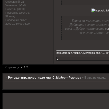
Сообщений:
21
Уважение:
[+0/-0]
Позитив:
[+0/-0]
Провел на форуме:
59 минут
Последний визит:
Готов ли ты стать част
2009-11-30 09:35:29
Добавить в этот сюжет с
игры… Добро пожаловать в
всех этих машин, 
http://forsazh.rolebb.ru/viewtopic.php? … ;
0
Страница:
«
1
2
»
Ролевая игра по мотивам книг С. Майер
»
Реклама
»
Ваша реклама