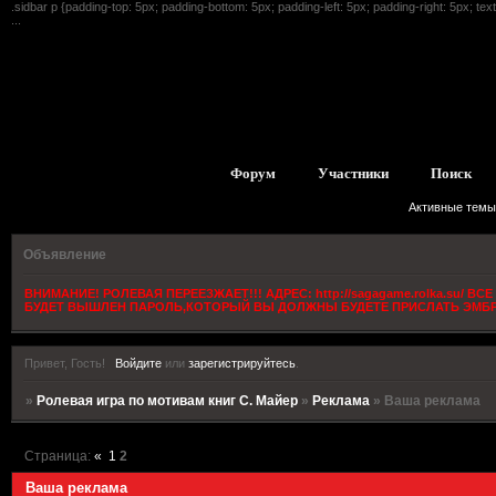
.sidbar p {padding-top: 5px; padding-bottom: 5px; padding-left: 5px; padding-right: 5px; text
...
Форум
Участники
Поиск
Активные темы
Объявление
ВНИМАНИЕ! РОЛЕВАЯ ПЕРЕЕЗЖАЕТ!!! АДРЕС: http://sagagame.rolka.su/
БУДЕТ ВЫШЛЕН ПАРОЛЬ,КОТОРЫЙ ВЫ ДОЛЖНЫ БУДЕТЕ ПРИСЛАТЬ ЭМБРИ
Привет, Гость!
Войдите
или
зарегистрируйтесь
.
»
Ролевая игра по мотивам книг С. Майер
»
Реклама
»
Ваша реклама
Страница:
«
1
2
Ваша реклама