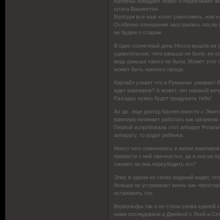
Каллены покидают Форкс и переезжают жи
штата Вашингтон.
Волтури все еще хотят уничтожить, или 
Особенно отношения заострились после 
не будем о старом.
В один солнечный день Несси вышла на у
удивительное, чего раньше не было: ее к
ведь раньше такого не было. Может этот 
может быть намного проще.
Карлайл узнает что в Румынии умирает В
ждет вампиров? А может, нет никакой веч
Разгадку нужно будет придумать тебе!
Ах да.. еще доктор Каллен вместе с Эме
вампира начинает работать как организм 
Первой испробовала этот аппарат Розали,
аппарату, то родит ребенка.
Много чего изменилось в жизни вампиров
провести с ней «вечность», да и она не п
сможет ли она переубедить его?
Элис в одном из своих видений видит, что
больше не устраивает жизнь как «вегетар
остановить это.
Вервольфы так и не стали снова единой ст
ними последовали и Джейкоб с Леей и Сет